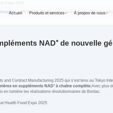
ntreprise
BONTAC Dévoile Les Compléments NAD⁺ De Nouve
Accueil
Produits et services
À propos de nous
pléments NAD⁺ de nouvelle gén
ts and Contract Manufacturing 2025 qui s’est tenu au Tokyo Int
nnières en suppléments NAD⁺ à chaîne complète.
Avec plus d
en lumière les réalisations révolutionnaires de Bontac.