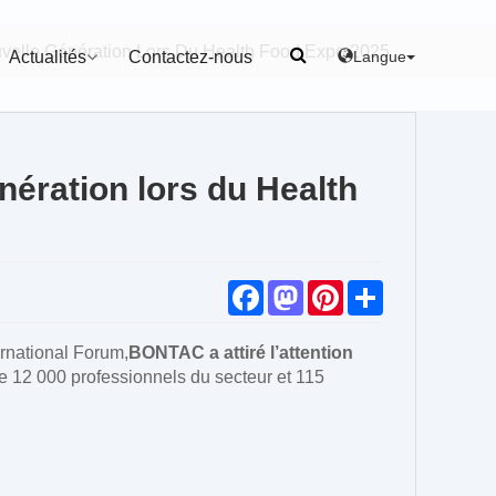
lle Génération Lors Du Health Food Expo 2025
Langue
Actualités
Contactez-nous
ération lors du Health
F
M
P
S
a
a
i
h
c
s
n
a
e
t
t
r
ernational Forum,
BONTAC a attiré l’attention
b
o
e
e
e 12 000 professionnels du secteur et 115
o
d
r
o
o
e
k
n
s
t