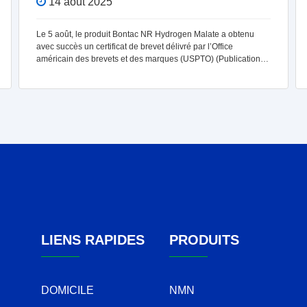
14 août 2025
Le 5 août, le produit Bontac NR Hydrogen Malate a obtenu
avec succès un certificat de brevet délivré par l’Office
américain des brevets et des marques (USPTO) (Publication
n° : US12378279B2), marquant une nouvelle autorité
LIENS RAPIDES
PRODUITS
DOMICILE
NMN