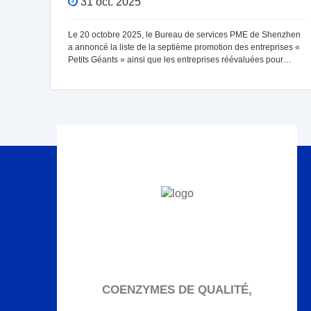
31 oct. 2025
itions
Le 20 octobre 2025, le Bureau de services PME de Shenzhen
e à Hi
a annoncé la liste de la septième promotion des entreprises «
rs de
Petits Géants » ainsi que les entreprises réévaluées pour
2025. Bontac, avec son excellent programme complet
COENZYMES DE QUALITÉ,