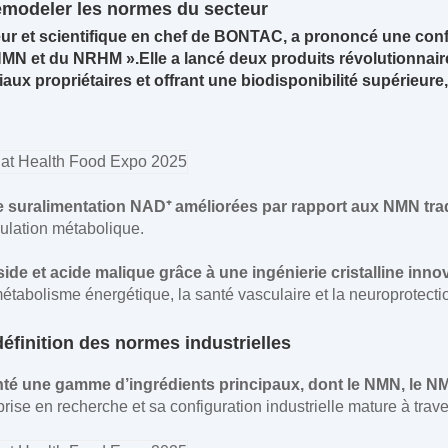
remodeler les normes du secteur
ur et scientifique en chef de BONTAC, a prononcé une conf
 NMN et du NRHM ».
Elle a lancé deux produits révolutio
 propriétaires et offrant une biodisponibilité supérieure, 
uralimentation NAD⁺ améliorées par rapport aux NMN trad
gulation métabolique.
 et acide malique grâce à une ingénierie cristalline inno
étabolisme énergétique, la santé vasculaire et la neuroprotecti
éfinition des normes industrielles
nté une gamme d’ingrédients principaux, dont le NMN, le N
eprise en recherche et sa configuration industrielle mature à tr