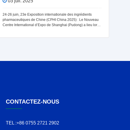
03 juil. 2025
28
24-26 juin, 23e Exposition internationale des ingrédients
Lors d
pharmaceutiques de Chine (CPHI China 2025) : Le Nouveau
Contra
Centre International d’Expo de Shanghai (Pudong) a lieu lors
Intern
de l’inauguration officielle. Bontac, comme l’une des
présen
expositions
pour l
CONTACTEZ-NOUS
TEL :
+86 0755 2721 2902