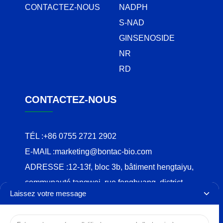
CONTACTEZ-NOUS
NADPH
S-NAD
GINSENOSIDE
NR
RD
CONTACTEZ-NOUS
TÉL :
+86 0755 2721 2902
E-MAIL :
marketing@bontac-bio.com
ADRESSE :
12-13f, bloc 3b, bâtiment hengtaiyu,
communauté tangwei, rue fenghuang, district
Laissez votre message
guangming, shenzhen
COPYRIGHT © 2024 BONTAC BIO-