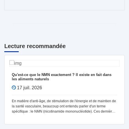
Lecture recommandée
e que le NMN exactement ? Il existe en fait dans
Arrêtez de 
ents naturels
PQQ et de l
mitochondr
il. 2026
10 juil.
 d'anti-âge, de stimulation de l'énergie et de maintien de
La population
vasculaire, beaucoup ont entendu parler d'un terme
L'Organisatio
e : le NMN (nicotinamide mononucléotide). Ces dernières
population m
l a suscité une attention considérable en raison
milliards, ce