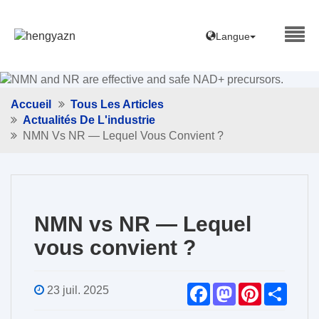
Langue
Accueil
Tous Les Articles
Actualités De L'industrie
NMN Vs NR — Lequel Vous Convient ?
NMN vs NR — Lequel
vous convient ?
F
M
P
S
23 juil. 2025
a
a
i
h
c
s
n
a