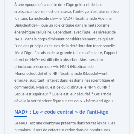
e
t
t
r
À une époque où la quête de « l'âge gelé » et de la «
b
o
e
e
o
d
r
croissance inverse » est en hausse, l'anti-âge n'est plus un rêve
o
o
e
lointain. La molécule clé—le NAD+ (Nicotinamide Adénine
k
n
s
t
Dinucléotide)—joue un rôle critique dans le métabolisme
énergétique cellulaire. Cependant, avec l'âge, les niveaux de
NAD+ dans le corps diminuent considérablement, ce qui est
l'une des principales causes de la détérioration fonctionnelle
liée à l'âge. En raison de sa grande taille moléculaire, l'apport
direct de NAD+ est difficile à absorber. Ainsi, ses deux
principaux précurseurs—le NMN (Nicotinamide
Mononucléotide) et le NR (Nicotinamide Riboside)—ont
émergé, suscitant l'intérêt dans les domaines scientifique et
commercial. Mais qu'est-ce qui distingue le NMN du NR ?
Lequel est supérieur ? Quelle est leur sécurité ? Cet article
dévoile la vérité scientifique sur ces deux « héros anti-âge ».
NAD+ : Le « code central » de l'anti-âge
Le NAD+ est une coenzyme présente dans toutes les cellules
humaines. Il sert de cofacteur redox dans de nombreuses